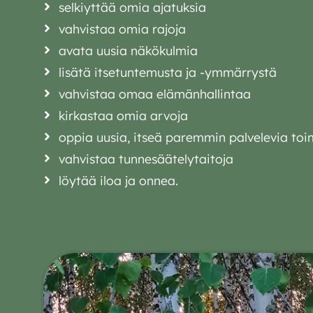
selkiyttää omia ajatuksia
vahvistaa omia rajoja
avata uusia näkökulmia
lisätä itsetuntemusta ja -ymmärrystä
vahvistaa omaa elämänhallintaa
kirkastaa omia arvoja
oppia uusia, itseä paremmin palvelevia to
vahvistaa tunnesäätelytaitoja
löytää iloa ja onnea.