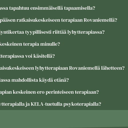
assa tapahtuu ensimmäisellä tapaamisella?
 pääsen ratkaisukeskeiseen terapiaan Rovaniemellä?
ntikertaa tyypillisesti riittää lyhytterapiassa?
keskeinen terapia minulle?
tterapiassa voi käsitellä?
kaisukeskeiseen lyhytterapiaan Rovaniemellä lähetteen?
iassa mahdollista käydä etänä?
apian keskeinen ero perinteiseen terapiaan?
ytterapialla ja KELA-tuetulla psykoterapialla?