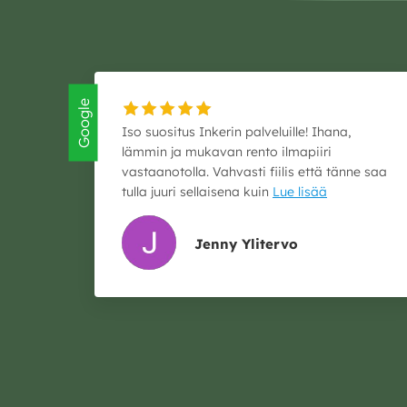
Google
Iso suositus Inkerin palveluille! Ihana,
lämmin ja mukavan rento ilmapiiri
vastaanotolla. Vahvasti fiilis että tänne saa
tulla juuri sellaisena kuin
Lue lisää
Jenny Ylitervo