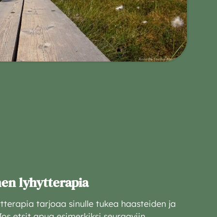
en lyhytterapia
tterapia tarjoaa sinulle tukea haasteiden ja
Jos etsit apua esimerkiksi seuraaviin