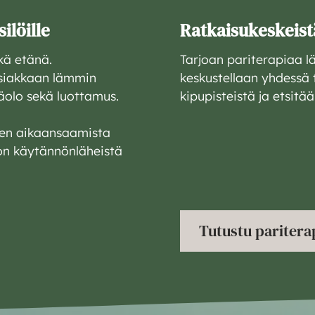
ilöille
Ratkaisukeskeistä
kä etänä.
Tarjoan pariterapiaa l
asiakkaan lämmin
keskustellaan yhdessä 
äolo sekä luottamus.
kipupisteistä ja etsitä
ksen aikaansaamista
 on käytännönläheistä
Tutustu paritera