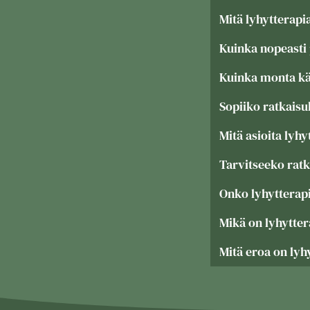
Mitä lyhytterapi
Kuinka nopeasti
Kuinka monta käy
Sopiiko ratkaisu
Mitä asioita lyhy
Tarvitseeko rat
Onko lyhytterap
Mikä on lyhytter
Mitä eroa on lyh