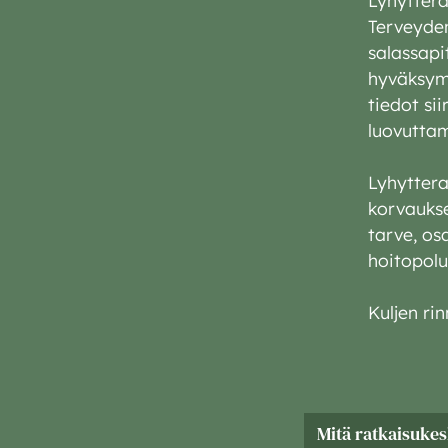
Terveyde
salassapi
hyväksymä
tiedot si
luovuttam
Lyhyttera
korvaukse
tarve, os
hoitopolul
Kuljen ri
Mitä ratkaisukes