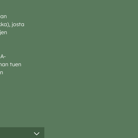
ran
ka), josta
jen
LA-
mman tuen
in