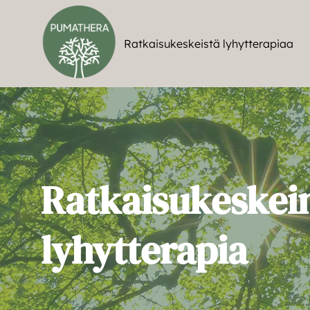
Siirry
sisältöön
Ratkaisukeskeistä lyhytterapiaa
Ratkaisukeskei
lyhytterapia