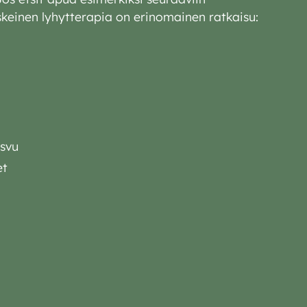
eskeinen lyhytterapia on erinomainen ratkaisu:
asvu
et