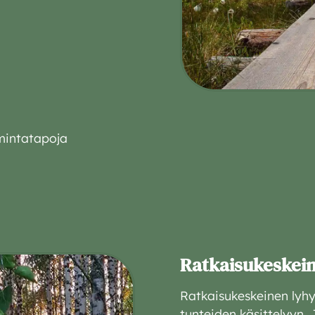
imintatapoja
Ratkaisukeskein
Ratkaisukeskeinen lyhy
tunteiden käsittelyyn. 