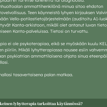
nhuoltoalan ammattihenkilönä minua sitoo ehdoton
tovelvollisuus. Teen käynneistä lyhyen kirjauksen Valvi
än Vello-potilastietojärjestelmään (auditoitu A1-luok
irtyvät Kanta-arkistoon, mikäli olet antanut luvan tieto
iseen Kanta-palveluissa. Tietosi on turvattu.
pia ei ole psykoterapiaa, eikä se myöskään kuulu KE
n piiriin. Mikäli lyhytterapiassa nousee esiin vahve
aan psykiatrian ammattilaisena ohjata sinua eteenpä
lasi.
nnallasi tasavertaisena palan matkaa.
keinen lyhytterapia tarkoittaa käytännössä?