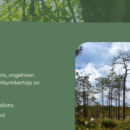
sta, ongelmien
 Käyntikertoja on
lista:
ksi