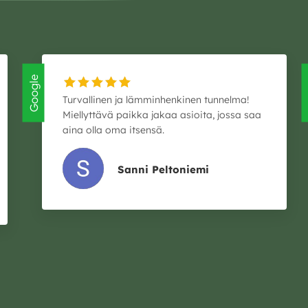
Google
G
Turvallinen ja lämminhenkinen tunnelma!
Miellyttävä paikka jakaa asioita, jossa saa
aina olla oma itsensä.
Sanni Peltoniemi