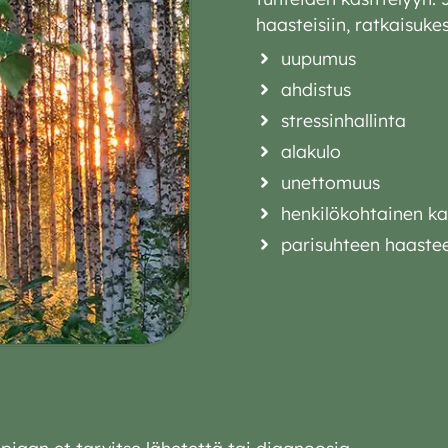
haasteisiin, ratkaisuk
uupumus
ahdistus
stressinhallinta
alakulo
unettomuus
henkilökohtainen k
parisuhteen haaste
piaan et tarvitse lähetettä tai diagnoosia.